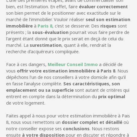
L'une des premières étapes, avant de commercialiser son
bien, est l'estimation. En effet, faire
évaluer correctement
son bien permet de le positionner avec exactitude sur le
marché de l'immobilier. Vouloir réaliser
seul son estimation
immobilière
à
Paris 8
, c'est se desservir. Des
risques
sont
présents ; la
sous-évaluation
pourrait vous faire perdre de
l'argent étant donné que le prix serait en deçà de celui du
marché. La
surestimation
, quant à elle, rendrait la
recherche d'acquéreurs compliquée.
Face à ces dangers,
Meilleur Conseil Immo
a décidé de
vous
offrir votre estimation immobilière à Paris 8
. Nous
dépêchons l'un de nos conseillers à votre domicile afin qu'il
en fasse l'analyse complète.
Ses caractéristiques, son
emplacement ou sa superficie
sont autant de critères qui
entrent en compte dans la détermination du
prix optimal
de votre logement.
Faites appel à nous pour votre estimation immobilière à Pais
8, nous vous remettons un
dossier complet et détaillé
où
notre conseiller expose ses
conclusions
. Nous restons
ensuite
à votre disposition
pour en discuter et répondre à