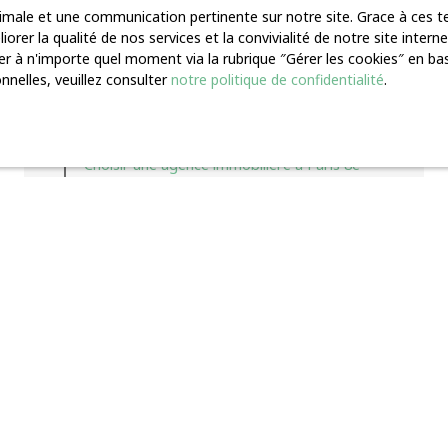
ptimale et une communication pertinente sur notre site. Grace à ces
Estimation à Paris 8
orer la qualité de nos services et la convivialité de notre site inte
Estimation à Saint-Tropez
r à n'importe quel moment via la rubrique ″Gérer les cookies″ en bas 
nelles, veuillez consulter
notre politique de confidentialité
.
Réseau immobilier à Saint-Tropez
ESTIMATION IMMOBILIÈRE À NEUVILLE-DE-
POITOU
Choisir une agence immobilière à Paris 8e
Appartements à vendre à Aix-en-Provence
(13)
Appartements à vendre à Paris (75008)
Blog
5 conseils clés pour devenir un bon agent
immobilier à Lyon
Comment réussir en tant que conseiller
immobilier à Marseille