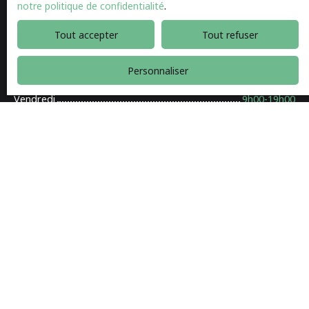
notre politique de confidentialité
.
Mardi
9h00-19h00
Tout accepter
Tout refuser
Mercredi
9h00-19h00
Personnaliser
Jeudi
9h00-19h00
Vendredi
9h00-19h00
Samedi
9h00-19h00
Suivez-nous
sur les réseaux
sociaux :