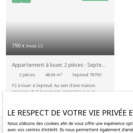
790
€ /mois CC
Appartement à louer, 2 pièces - Septeuil
78790
2
pièces
48.66
m²
Septeuil 78790
F2 à louer à Septeuil. Au sein d'une maison
ancienne de 5 logements implantée sur un
terrain paysagé de 2000 m², cet appartement
en rez-de-chaussée comprend : séjour, cuisine,
wc indépendants, une chambre, salle d'eau.
LE RESPECT DE VOTRE VIE PRIVÉE
Espace terrasse devant l'appartement et
jouissance partagée du jardin. Cave d'environ 5
Nous utilisons des cookies afin de vous offrir une expérience o
Vous ne trouv
m². 2 places de parking. Chauffage au gaz de
avec vos centres d'intérêt. Ils nous permettent également d'améli