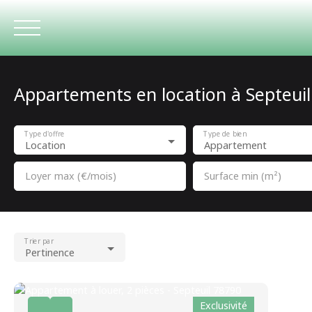
Appartements en location à Septeuil
ACCUEIL
Type d'offre
Type de bien
Location
Appartement
Loyer max (€/mois)
Surface min (m²)
Trier par
Pertinence
Exclusivité