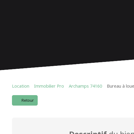
Location
Immobilier Pro
Archamps 74160
Bureau à lou
Retour
Descriptif
du bie