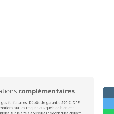
ations
complémentaires
ges forfaitaires. Dépôt de garantie 590 €. DPE
rmations sur les risques auxquels ce bien est
ibles sur le site Géorisques : georisques.gouv.fr.