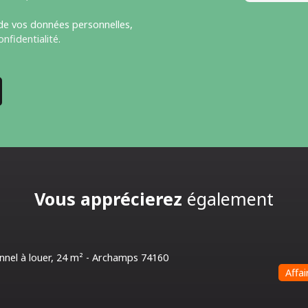
 de vos données personnelles,
onfidentialité
.
Vous apprécierez
également