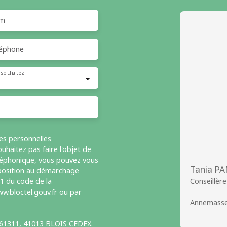
m
éphone
 souhaitez
es personnelles
haitez pas faire l'objet de
léphonique, vous pouvez vous
Tania P
opposition au démarchage
-1 du code de la
Conseillèr
w.bloctel.gouv.fr ou par
Annemasse
S 61311, 41013 BLOIS CEDEX.