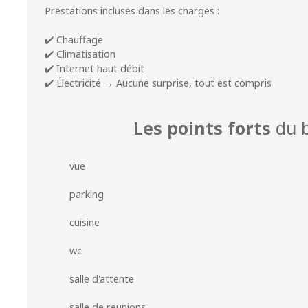
Prestations incluses dans les charges :
✔️ Chauffage
✔️ Climatisation
✔️ Internet haut débit
✔️ Électricité → Aucune surprise, tout est compris
Les points forts
du b
vue
parking
cuisine
wc
salle d'attente
salle de reunions