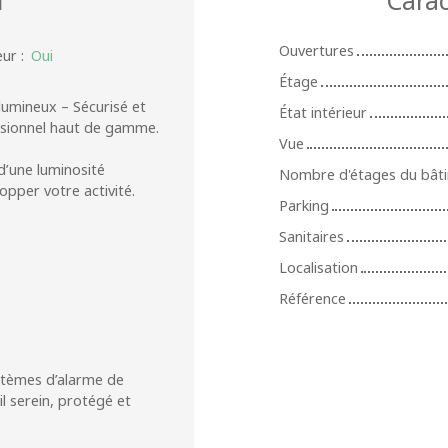
Ouvertures
eur
:
Oui
Étage
lumineux – Sécurisé et
État intérieur
ssionnel haut de gamme.
Vue
 d’une luminosité
Nombre d'étages du bât
opper votre activité.
Parking
Sanitaires
Localisation
Référence
ystèmes d’alarme de
l serein, protégé et