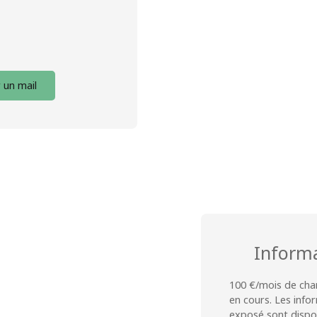
 un mail
Inform
100 €/mois de char
en cours. Les info
exposé sont dispon