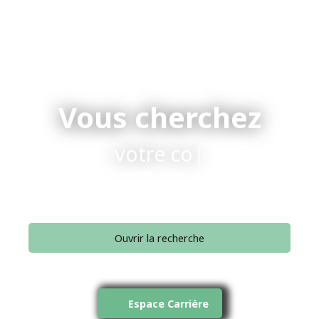
Vous cherchez
votre conseiller.
|
Ouvrir la recherche
Type d'offre
Vente
Espace Carrière