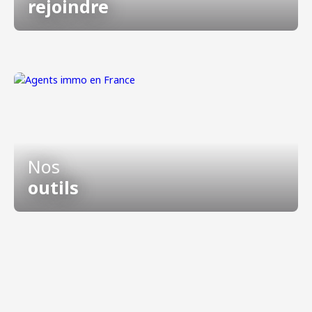
rejoindre
Nos
outils