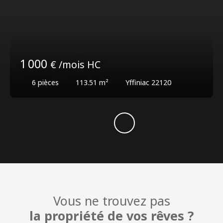
1 000
€ /mois HC
6
pièces
113.51
m²
Yffiniac 22120
Vous ne trouvez pas
la propriété de vos rêves ?