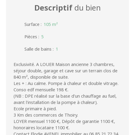
Descriptif
du bien
Surface
:
105
m²
Pièces
:
5
Salle de bains
:
1
Exclusivité. A LOUER Maison ancienne 3 chambres,
séjour double, garage et cave sur un terrain clos de
840 m², disponible de suite.
Les + : Au calme. Pompe à chaleur et double vitrage.
Conso edf mensuelle 198 €.
(NB : DPE réalisé sur la base d'un chauffage au fuel,
avant l'installation de la pompe à chaleur).
Ecole primaire à pied.
3 Km des commerces de Thoiry.
LOYER mensuel 1100 €, Dépôt de garantie 1100 €,
honoraires locataire 1100 €.
Contact Elodie AVENEL immobilier au 06 85 21 72 34