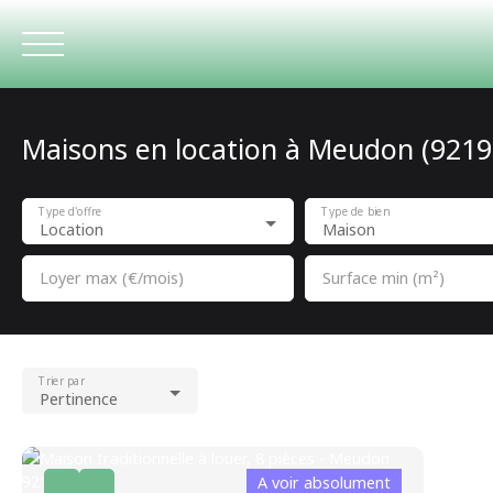
Maisons en location à Meudon (9219
ACCUEIL
Type d'offre
Type de bien
Location
Maison
Loyer max (€/mois)
Surface min (m²)
Trier par
Pertinence
A voir absolument