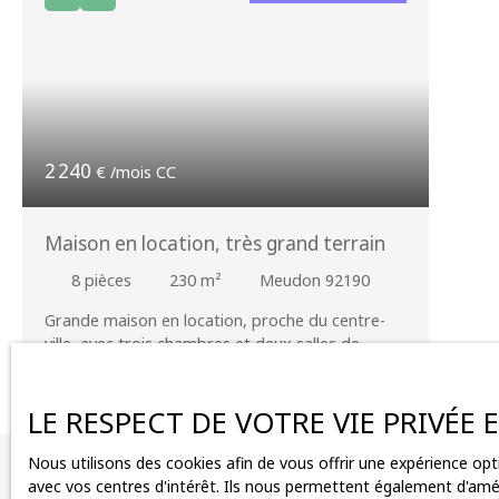
2 240
€ /mois CC
Maison en location, très grand terrain
8
pièces
230
m²
Meudon 92190
Grande maison en location, proche du centre-
ville avec trois chambres et deux salles de
bains, idéal pour avoir un pied à terre agréable
et visiter la région.
LE RESPECT DE VOTRE VIE PRIVÉE
Nous utilisons des cookies afin de vous offrir une expérience o
Vous ne trouv
avec vos centres d'intérêt. Ils nous permettent également d'améli