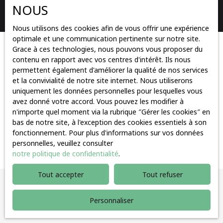
NOUS
Rechercher
Nous utilisons des cookies afin de vous offrir une expérience
optimale et une communication pertinente sur notre site.
Grace à ces technologies, nous pouvons vous proposer du
Trier par
Créer une alerte
contenu en rapport avec vos centres d'intérêt. Ils nous
Pertinence
permettent également d'améliorer la qualité de nos services
et la convivialité de notre site internet. Nous utiliserons
uniquement les données personnelles pour lesquelles vous
avez donné votre accord. Vous pouvez les modifier à
n'importe quel moment via la rubrique ″Gérer les cookies″ en
bas de notre site, à l'exception des cookies essentiels à son
fonctionnement. Pour plus d'informations sur vos données
Aucun résultat
personnelles, veuillez consulter
notre politique de confidentialité
.
Tout accepter
Tout refuser
Vous ne trouvez pas
Personnaliser
la propriété de vos rêves ?