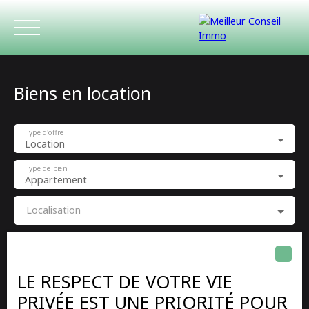
Biens en location
Type d'offre
Location
Type de bien
Appartement
ACCUEIL
ACHETER
LOUER
ESTIMATIO
Localisation
Loyer max (€/mois)
LE RESPECT DE VOTRE VIE
Surface min (m²)
PRIVÉE EST UNE PRIORITÉ POUR