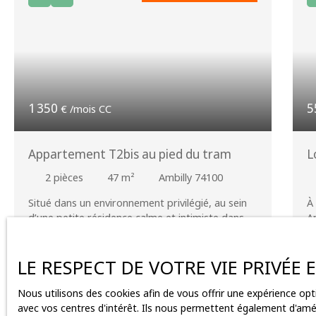
1 350
5
€ /mois CC
Appartement T2bis au pied du tram
L
2
pièces
47
m²
Ambilly 74100
Situé dans un environnement privilégié, au sein
À 
d’une petite résidence calme et intimiste dans
A
une rue sans issue, découvrez ce joli T2 bis
p
récemment rénové et entièrement équipé,
p
offrant un cadre de vie confortable et paisible.
u
LE RESPECT DE VOTRE VIE PRIVÉE
D’une belle luminosité et parfaitement agencé,
bu
l’appartement se compose de : * une cuisine
et
Nous utilisons des cookies afin de vous offrir une expérience o
Affaire exceptionnelle
moderne ouverte sur un spacieux salon / séjour,
un
avec vos centres d'intérêt. Ils nous permettent également d'améli