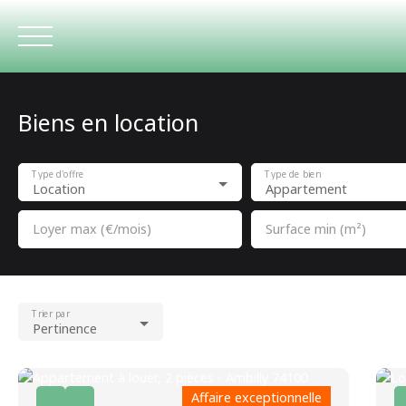
Biens en location
ACCUEIL
Type d'offre
Type de bien
Location
Appartement
Loyer max (€/mois)
Surface min (m²)
Trier par
Pertinence
Affaire exceptionnelle