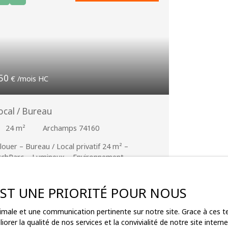
50
€ /mois HC
ocal / Bureau
24
m²
Archamps 74160
louer – Bureau / Local privatif 24 m² –
rchParc – Lumineux – Environnement
rofessionnel Situé au sein d’un espace
rofessionnel haut de gamme à Archamps, dans
n environnement calme, soigné et sécurisé. Le
 EST UNE PRIORITÉ POUR NOUS
reau bénéficie d’une belle luminosité naturelle
 offre un cadre de travail agréable, idéal pour
ptimale et une communication pertinente sur notre site. Grace à ces
e profession libérale, un consultant, un
orer la qualité de nos services et la convivialité de notre site inte