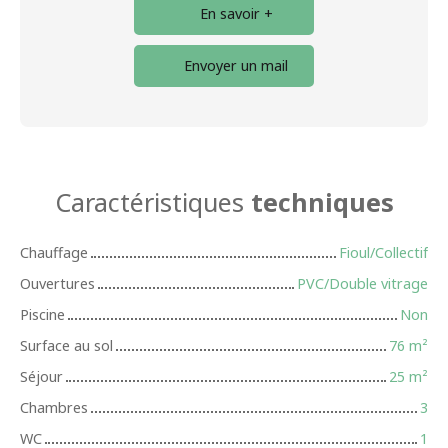
En savoir +
Envoyer un mail
Caractéristiques
techniques
Chauffage
Fioul/Collectif
Ouvertures
PVC/Double vitrage
Piscine
Non
Surface au sol
76
m²
Séjour
25
m²
Chambres
3
WC
1