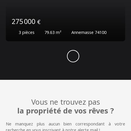
275 000
€
3
pièces
79.63
m²
Annemasse 74100
Vous ne trouvez pas
la propriété de vos rêves ?
Ne manquez plus aucun bien correspondant à votre
recherche en vous inscrivant à notre alerte mail !