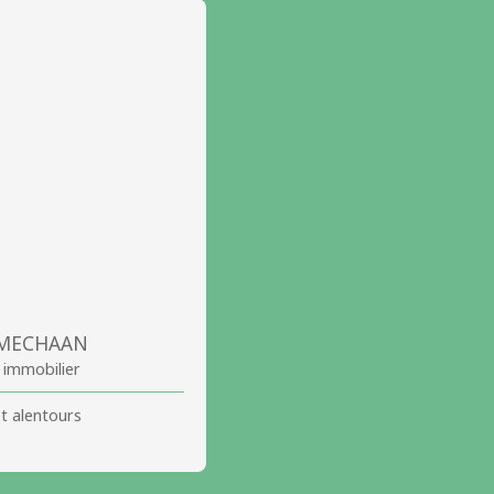
e MECHAAN
 immobilier
et alentours