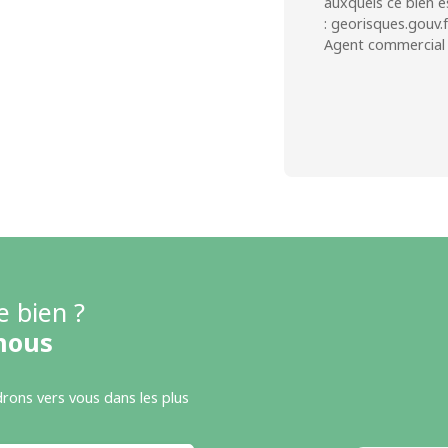
auxquels ce bien e
: georisques.gouv.f
Agent commercial (
e bien ?
nous
drons vers vous dans les plus