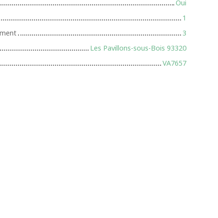
Oui
1
iment
3
Les Pavillons-sous-Bois 93320
VA7657