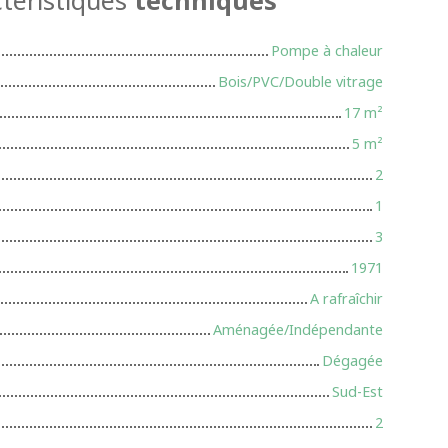
Pompe à chaleur
Bois/PVC/Double vitrage
17
m²
5
m²
2
1
3
1971
A rafraîchir
Aménagée/Indépendante
Dégagée
Sud-Est
2