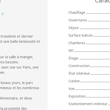
Chauffage
:
4
Ouvertures
Séjour
Surface balcon
troisième et dernier
t une belle luminosité et
Chambres
WC
r la salle à manger,
Étage
vos besoins.
Construction
avec vue sur Paris, une
ie.
État intérieur
Cuisine
 beaux jours, le parc
lumineux et les nombreux
Vue
Exposition
lémentaire, et deux
Stationnement intérieur
 la proximité des