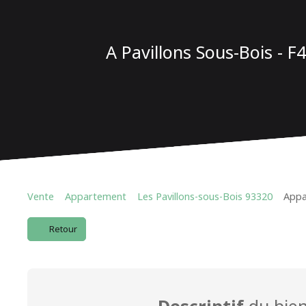
A Pavillons Sous-Bois - F
Vente
Appartement
Les Pavillons-sous-Bois 93320
Appa
Retour
Descriptif
du bie