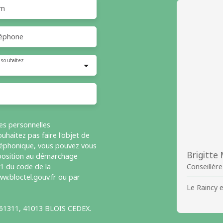
m
éphone
 souhaitez
es personnelles
haitez pas faire l'objet de
léphonique, vous pouvez vous
Brigitt
opposition au démarchage
-1 du code de la
Conseillère
w.bloctel.gouv.fr ou par
Le Raincy 
S 61311, 41013 BLOIS CEDEX.