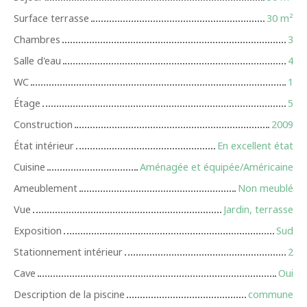
Surface terrasse
30
m²
Chambres
3
Salle d'eau
4
WC
1
Étage
5
Construction
2009
État intérieur
En excellent état
Cuisine
Aménagée et équipée/Américaine
Ameublement
Non meublé
Vue
Jardin, terrasse
Exposition
Sud
Stationnement intérieur
2
Cave
Oui
Description de la piscine
commune