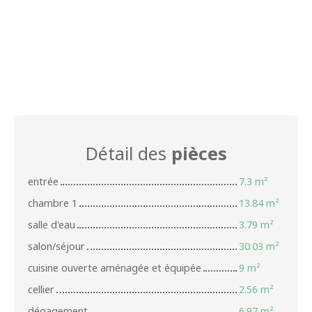
Détail des
pièces
entrée
7.3 m²
chambre 1
13.84 m²
salle d'eau
3.79 m²
salon/séjour
30.03 m²
cuisine ouverte aménagée et équipée
9 m²
cellier
2.56 m²
dégagement
6.97 m²