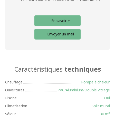
En savoir +
Envoyer un mail
Caractéristiques
techniques
Chauffage
Pompe à chaleur
Ouvertures
PVC/Aluminium/Double vitrage
Piscine
Oui
Climatisation
Split mural
Séjour
30
m²