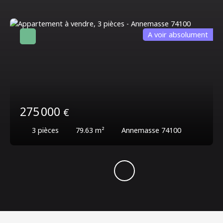
A voir absolument
275 000
€
3
pièces
79.63
m²
Annemasse 74100