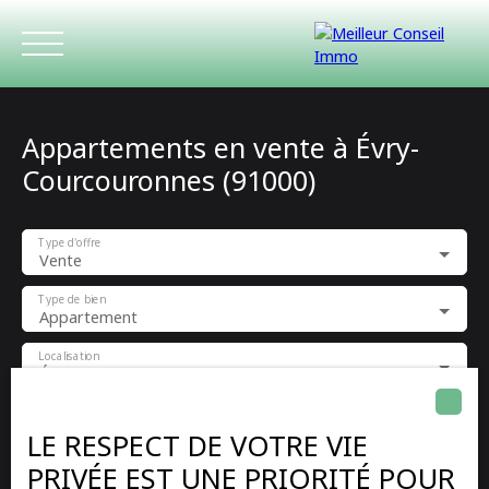
Appartements en vente à Évry-
Courcouronnes (91000)
Type d'offre
Vente
ACCUEIL
ACHETER
LOUER
ESTIMATIO
Type de bien
Appartement
Localisation
Évry-Courcouronnes (91000)
Budget max (€)
LE RESPECT DE VOTRE VIE
PRIVÉE EST UNE PRIORITÉ POUR
Surface min (m²)