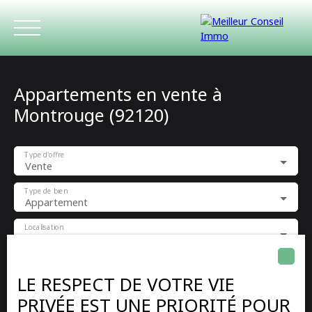
Appartements en vente à
Montrouge (92120)
Type d'offre
Vente
ACCUEIL
ACHETER
LOUER
ESTIMATIO
Type de bien
Appartement
Localisation
Montrouge (92120)
Budget max (€)
LE RESPECT DE VOTRE VIE
PRIVÉE EST UNE PRIORITÉ POUR
Surface min (m²)