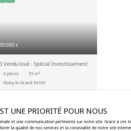
30 000
€
3 Vendu loué - Spécial Investissement
3
pièces
55
m²
Noisy-le-Grand 93160
PECIAL INVESTISSEMENT - Appartement
cupé par un locataire - Bail de location en
ours jusqu'au 21/02/2029 - Loyer perçu = 940 €
 EST UNE PRIORITÉ POUR NOUS
ors charges - Proche à pied de la gare de Noisy
e Grand (RER A) dans un quartier pavillonnaire
ptimale et une communication pertinente sur notre site. Grace à ces
u calme - Désignation : Appartement
orer la qualité de nos services et la convivialité de notre site inte
raversant situé au 1er étage sans ascenseur, en