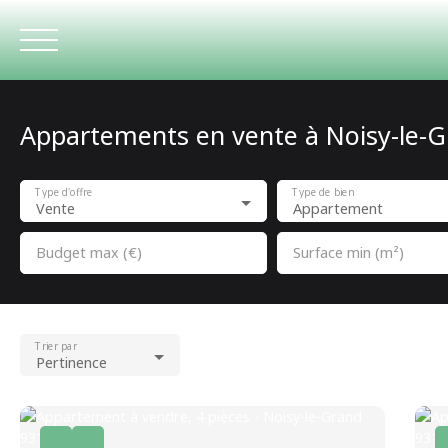
Appartements en vente à Noisy-le-G
ACCUEIL
Type d'offre
Type de bien
Vente
Appartement
Budget max (€)
Surface min (m²)
Trier par
Pertinence