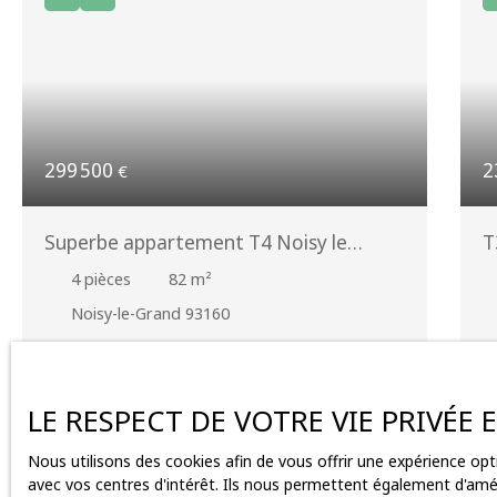
299 500
2
€
Superbe appartement T4 Noisy le
T
Grand Mont d'Est
4
pièces
82
m²
Noisy-le-Grand 93160
Idéalement situé à deux pas du lycée Évariste-
S
Galois, à quelques minutes à pied des
oc
commerces et à moins de 10 minutes à pied du
c
LE RESPECT DE VOTRE VIE PRIVÉE
RER A (Noisy-le-Grand Mont d'Est), cet
h
appartement de 4 pièces traversant est
l
Nous utilisons des cookies afin de vous offrir une expérience o
proposé dans un état irréprochable. Situé au 1er
a
avec vos centres d'intérêt. Ils nous permettent également d'améli
étage d'une résidence de 32 lots construite en
t