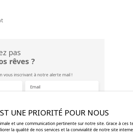
at
ez pas
os rêves ?
ous inscrivant à notre alerte mail !
Email
Localisation
Noisy-le-Sec (93130)
 EST UNE PRIORITÉ POUR NOUS
Pièces min
ptimale et une communication pertinente sur notre site. Grace à ces
orer la qualité de nos services et la convivialité de notre site inte