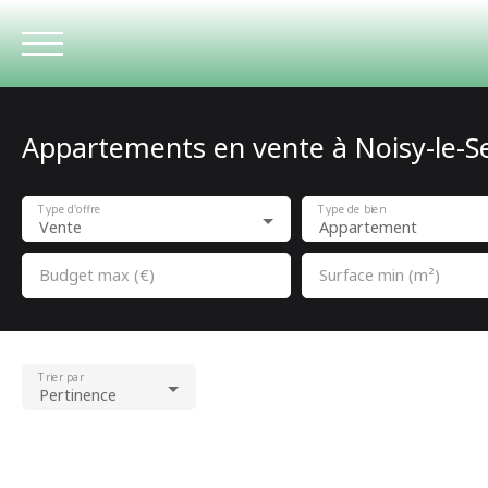
Appartements en vente à Noisy-le-Se
ACCUEIL
Type d'offre
Type de bien
Vente
Appartement
Budget max (€)
Surface min (m²)
Trier par
Pertinence