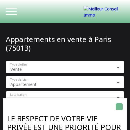
Appartements en vente à Paris
(75013)
Type d'offre
Vente
ACCUEIL
ACHETER
LOUER
ESTIMATIO
Type de bien
Appartement
Localisation
Paris (75013)
Budget max (€)
LE RESPECT DE VOTRE VIE
PRIVÉE EST UNE PRIORITÉ POUR
Surface min (m²)