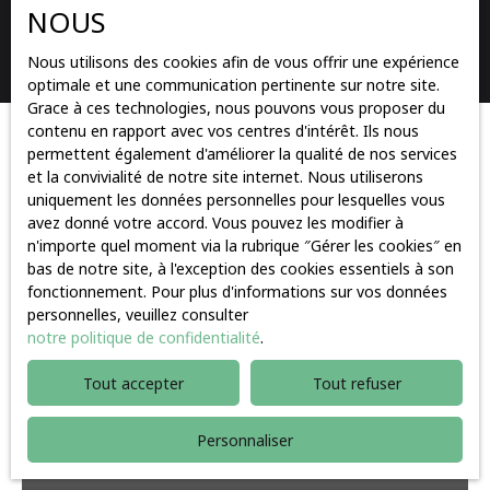
NOUS
Rechercher
Nous utilisons des cookies afin de vous offrir une expérience
optimale et une communication pertinente sur notre site.
Grace à ces technologies, nous pouvons vous proposer du
contenu en rapport avec vos centres d'intérêt. Ils nous
Trier par
permettent également d'améliorer la qualité de nos services
Créer une alerte
Pertinence
et la convivialité de notre site internet. Nous utiliserons
uniquement les données personnelles pour lesquelles vous
avez donné votre accord. Vous pouvez les modifier à
n'importe quel moment via la rubrique ″Gérer les cookies″ en
A voir absolument
bas de notre site, à l'exception des cookies essentiels à son
fonctionnement. Pour plus d'informations sur vos données
personnelles, veuillez consulter
notre politique de confidentialité
.
Tout accepter
Tout refuser
Personnaliser
800 000
€