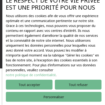
LE RESPECT DE VOTRE VIE PRIVÉE
EST UNE PRIORITÉ POUR NOUS
01 87 205 208
Nous utilisons des cookies afin de vous offrir une expérience
optimale et une communication pertinente sur notre site.
Grace à ces technologies, nous pouvons vous proposer du
66 avenue des Champs Elysées
contenu en rapport avec vos centres d'intérêt. Ils nous
75008 Paris
permettent également d'améliorer la qualité de nos services
et la convivialité de notre site internet. Nous utiliserons
uniquement les données personnelles pour lesquelles vous
avez donné votre accord. Vous pouvez les modifier à
n'importe quel moment via la rubrique ″Gérer les cookies″ en
bas de notre site, à l'exception des cookies essentiels à son
fonctionnement. Pour plus d'informations sur vos données
personnelles, veuillez consulter
notre politique de confidentialité
.
Tout accepter
Tout refuser
Personnaliser