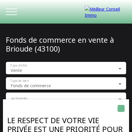
Fonds de commerce en vente à
Brioude (43100)
Type d'offre
Vente
ACCUEIL
ACHETER
LOUER
ESTIMATIO
Type de bien
Fonds de commerce
Activités
Localisation
Brioude (43100)
LE RESPECT DE VOTRE VIE
PRIVÉE EST UNE PRIORITÉ POUR
Budget max (€)