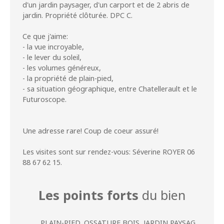
d'un jardin paysager, d'un carport et de 2 abris de
jardin. Propriété clôturée. DPC C.
Ce que j'aime:
- la vue incroyable,
- le lever du soleil,
- les volumes généreux,
- la propriété de plain-pied,
- sa situation géographique, entre Chatellerault et le
Futuroscope.
Une adresse rare! Coup de coeur assuré!
Les visites sont sur rendez-vous: Séverine ROYER 06
88 67 62 15.
Les points forts
du bien
PLAIN-PIED, OSSATURE BOIS, JARDIN PAYSAGE, VOLUMES GENEREUX, PROPRIETE PARFAITEMENT ENTRETENUE, PROCHE FUTUROSCOPE ET CHATELLERAULT