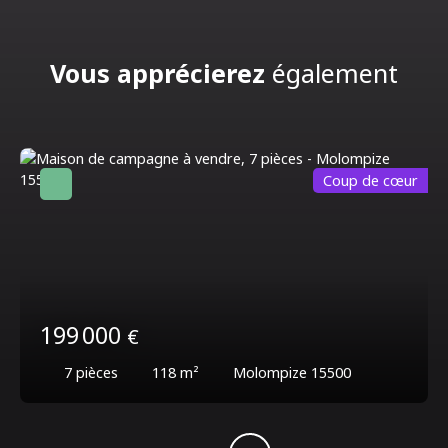
Vous apprécierez
également
Coup de cœur
199 000
€
7
pièces
118
m²
Molompize 15500