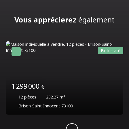
Vous apprécierez
également
Exclusivité
1 299 000
€
12
pièces
232.27
m²
Brison-Saint-Innocent 73100