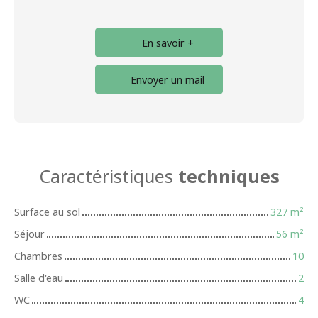
En savoir +
Envoyer un mail
Caractéristiques
techniques
Surface au sol
327
m²
Séjour
56
m²
Chambres
10
Salle d'eau
2
WC
4