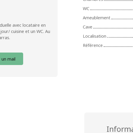
WC
Ameublement
duelle avec locataire en
Cave
our/ cuisine et un WC. Au
Localisation
rras.
Référence
 un mail
Inform