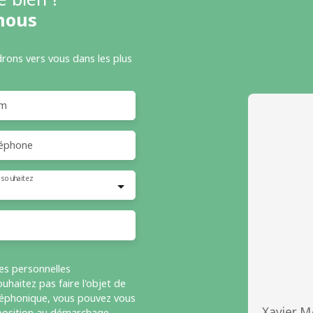
nous
drons vers vous dans les plus
m
éphone
 souhaitez
es personnelles
haitez pas faire l'objet de
léphonique, vous pouvez vous
Xavier 
opposition au démarchage