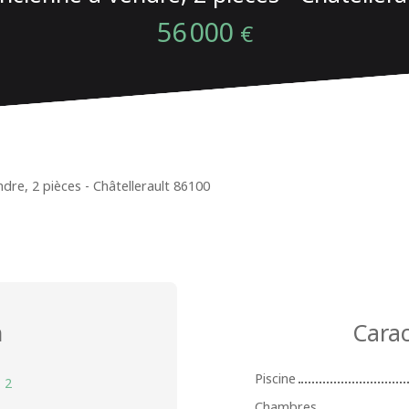
56 000
€
dre, 2 pièces - Châtellerault 86100
n
Carac
Piscine
:
2
Chambres