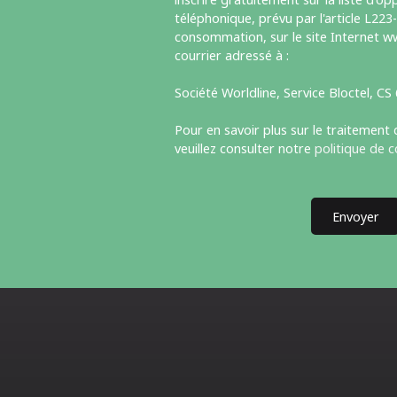
téléphonique, prévu par l'article L223
consommation, sur le site Internet ww
courrier adressé à :
Société Worldline, Service Bloctel, C
Pour en savoir plus sur le traitement
veuillez consulter notre
politique de c
Envoyer