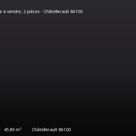
€
93
m²
Châtellerault 86100