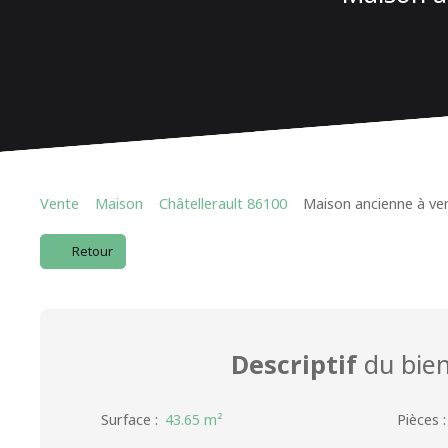
Vente
Maison
Châtellerault 86100
Maison ancienne à ven
Retour
Descriptif
du bie
Surface
:
43.65
m²
Pièces