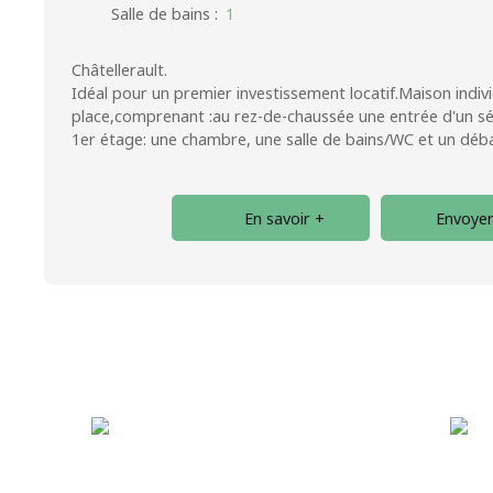
Salle de bains
:
1
Châtellerault.
Idéal pour un premier investissement locatif.Maison indivi
place,comprenant :au rez-de-chaussée une entrée d'un séj
1er étage: une chambre, une salle de bains/WC et un déba
En savoir +
Envoyer