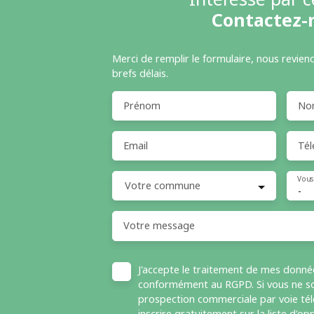
Contactez-
Merci de remplir le formulaire, nous revien
brefs délais.
Prénom
No
Email
Tél
Vous
Votre commune
-
Votre message
J'accepte le traitement de mes donné
conformément au RGPD. Si vous ne sou
prospection commerciale par voie té
inscrire gratuitement sur la liste d'