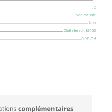
2
Non meublé
Non
Châtellerault 86100
VM1714
ations
complémentaires