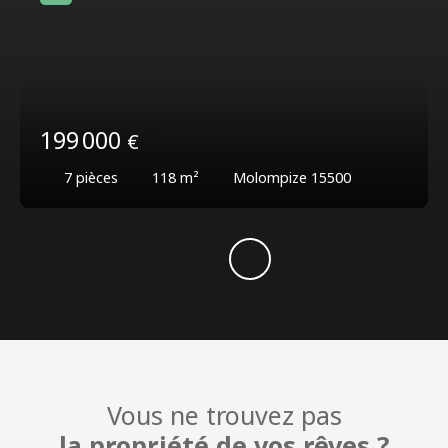
199 000
€
7
pièces
118
m²
Molompize 15500
Vous ne trouvez pas
la propriété de vos rêves ?