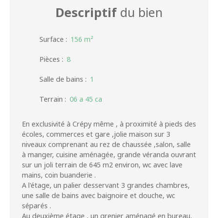
Descriptif
du bien
Surface
:
156
m²
Pièces
:
8
Salle de bains
:
1
Terrain
:
06 a 45 ca
En exclusivité à Crépy même , à proximité à pieds des
écoles, commerces et gare ,jolie maison sur 3
niveaux comprenant au rez de chaussée ,salon, salle
à manger, cuisine aménagée, grande véranda ouvrant
sur un joli terrain de 645 m2 environ, wc avec lave
mains, coin buanderie .
A l'étage, un palier desservant 3 grandes chambres,
une salle de bains avec baignoire et douche, wc
séparés .
Au deuxième étage , un grenier aménagé en bureau,