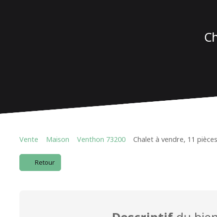
Ch
Vente
Maison
Venthon 73200
Chalet à vendre, 11 pièce
Retour
Descriptif
du bie