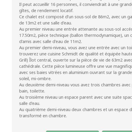
Il peut accueillir 16 personnes, il conviendrait à une grand
gîtes, de rendement locatif.
Ce chalet est composé d’un sous-sol de 86m2, avec un g
de 13m2 et une salle d'eau.
Au premier niveau une entrée attenante au sous-sol accé
17.50m2, pièce technique (ballon thermodynamique), un c
d'amis avec salle d'eau de 11m2.
Au premier demi-niveau, vous avez une entrée avec un toi
trouverez une cuisine Schmidt de qualité et équipée hau
Grill) Îlot central, ouverte sur la pièce de vie de 63m2 av
cathédrale. Cette pièce lumineuse offre une vue magnifi
avec ses baies vitrées en aluminium ouvrant sur la grand
soleil, mi-ombre.
Au deuxième demi-niveau vous avez trois chambres avec p
bain, toilette.
Au troisième niveau un espace parent avec une suite spa
salle d'eau.
Au quatrième demi-niveau deux chambres et un espace d
transformé en chambre.