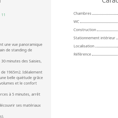
Chambres
:
11
WC
Construction
Stationnement intérieur
ant une vue panoramique
Localisation
ain de standing de
Référence
à 30 minutes des Saisies,
le de 1965m2. Idéalement
ne belle quiétude grâce
volumes et le confort
ces à 5 minutes, arrêt
découvrir ses matériaux
s).