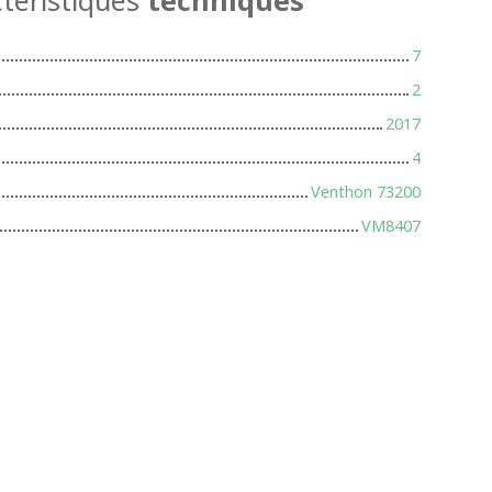
7
2
2017
4
Venthon 73200
VM8407