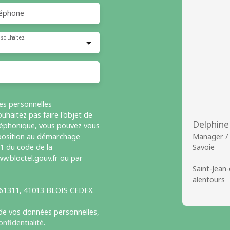
éphone
 souhaitez
es personnelles
haitez pas faire l'objet de
Delphin
léphonique, vous pouvez vous
opposition au démarchage
Manager /
-1 du code de la
Savoie
w.bloctel.gouv.fr ou par
Saint-Jean
alentours
S 61311, 41013 BLOIS CEDEX.
 de vos données personnelles,
onfidentialité
.