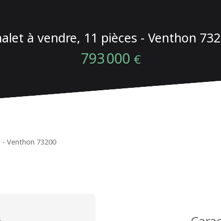
alet à vendre, 11 pièces - Venthon 73
793 000
€
s - Venthon 73200
n
Carac