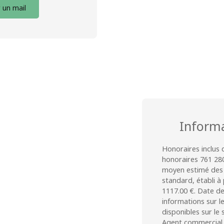
 un mail
Inform
Honoraires inclus 
honoraires 761 280
moyen estimé des 
standard, établi à 
1117.00 €. Date de
informations sur l
disponibles sur le 
Agent commercial 