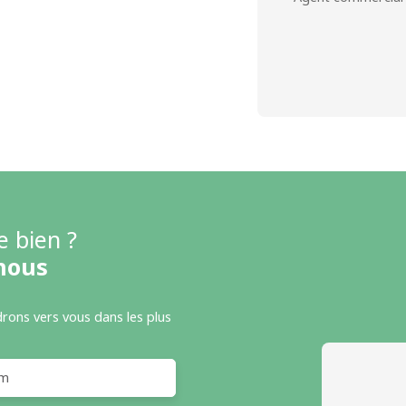
e bien ?
nous
drons vers vous dans les plus
m