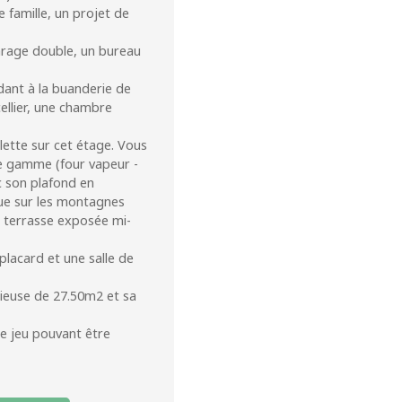
e famille, un projet de
arage double, un bureau
dant à la buanderie de
ellier, une chambre
lette sur cet étage. Vous
te gamme (four vapeur -
ec son plafond en
que sur les montagnes
e terrasse exposée mi-
lacard et une salle de
cieuse de 27.50m2 et sa
e jeu pouvant être