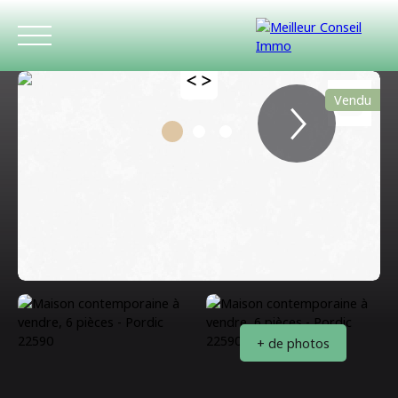
Vendu
ACCUEIL
ACHETER
LOUER
ESTIMATIO
+ de photos