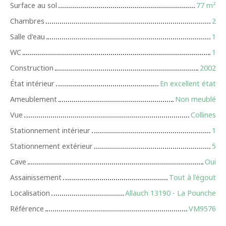
Surface au sol
77
m²
Chambres
2
Salle d'eau
1
WC
1
Construction
2002
État intérieur
En excellent état
Ameublement
Non meublé
Vue
Collines
Stationnement intérieur
1
Stationnement extérieur
5
Cave
Oui
Assainissement
Tout à l'égout
Localisation
Allauch 13190 - La Pounche
Référence
VM9576