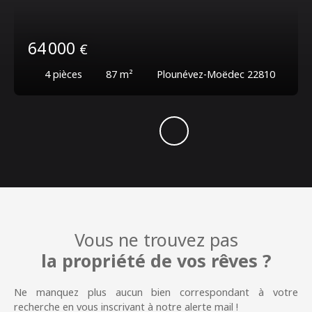
64 000
€
4
pièces
87
m²
Plounévez-Moëdec 22810
Vous ne trouvez pas
la propriété de vos rêves ?
Ne manquez plus aucun bien correspondant à votre
recherche en vous inscrivant à notre alerte mail !