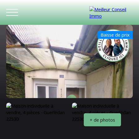
Baisse de prix
ACCUEIL
ACHETER
LOUER
ESTIMATIO
+ de photos