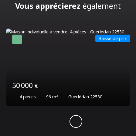
Vous apprécierez
également
Baisse de prix
50 000
€
4
pièces
96
m²
Guerlédan 22530