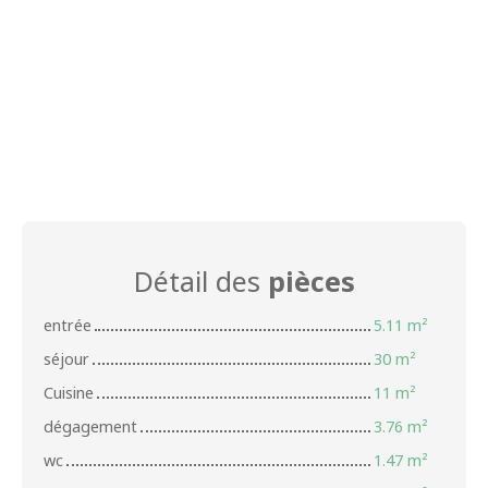
Détail des
pièces
entrée
5.11 m²
séjour
30 m²
Cuisine
11 m²
dégagement
3.76 m²
wc
1.47 m²