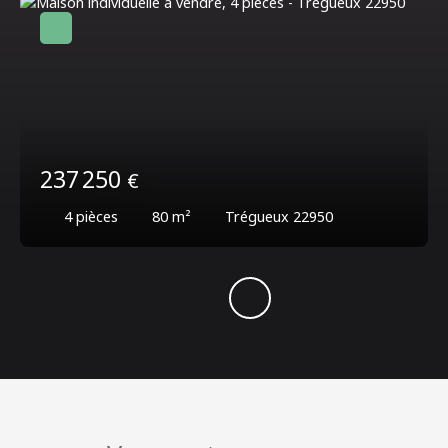
237 250
€
4
pièces
80
m²
Trégueux 22950