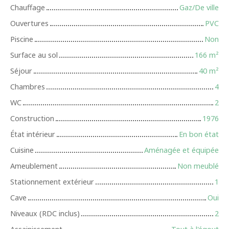
Chauffage
Gaz/De ville
Ouvertures
PVC
Piscine
Non
Surface au sol
166
m²
Séjour
40
m²
Chambres
4
WC
2
Construction
1976
État intérieur
En bon état
Cuisine
Aménagée et équipée
Ameublement
Non meublé
Stationnement extérieur
1
Cave
Oui
Niveaux (RDC inclus)
2