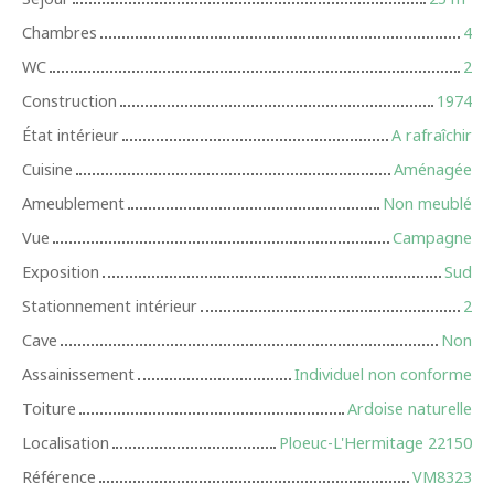
Chambres
4
WC
2
Construction
1974
État intérieur
A rafraîchir
Cuisine
Aménagée
Ameublement
Non meublé
Vue
Campagne
Exposition
Sud
Stationnement intérieur
2
Cave
Non
Assainissement
Individuel non conforme
Toiture
Ardoise naturelle
Localisation
Ploeuc-L'Hermitage 22150
Référence
VM8323