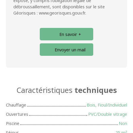
exposé, y compris l'obligation légale de
débroussaillement, sont disponibles sur le site
Géorisques : www.georisques.gouv.fr.
En savoir +
Envoyer un mail
Caractéristiques
techniques
Chauffage
Bois, Fioul/Individuel
Ouvertures
PVC/Double vitrage
Piscine
Non
Séjour
25
m²