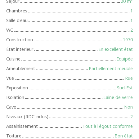
Séjour
20
m²
Chambres
1
Salle d'eau
1
WC
2
Construction
1970
État intérieur
En excellent état
Cuisine
Equipée
Ameublement
Partiellement meublé
Vue
Rue
Exposition
Sud-Est
Isolation
Laine de verre
Cave
Non
Niveaux (RDC inclus)
2
Assainissement
Tout à l'égout conforme
Toiture
Bon état