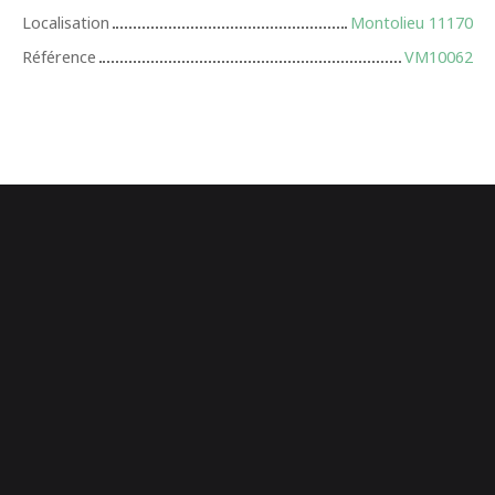
Localisation
Montolieu 11170
Référence
VM10062
+
−