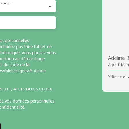
 souhaitez
es personnelles
haitez pas faire l'objet de
léphonique, vous pouvez vous
Adeline
opposition au démarchage
-1 du code de la
Agent Mand
w.bloctel.gouv.fr ou par
Yffiniac et
S 61311, 41013 BLOIS CEDEX.
 de vos données personnelles,
onfidentialité
.