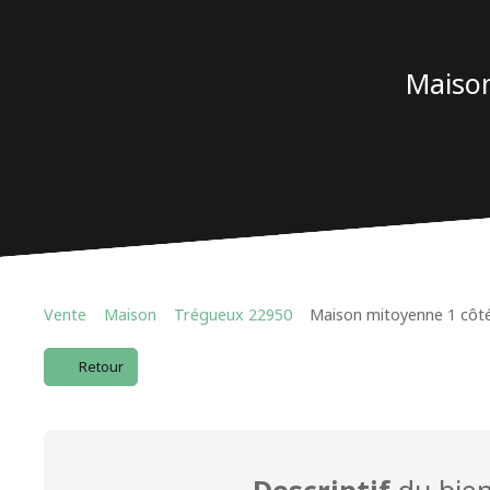
Maison
Vente
Maison
Trégueux 22950
Maison mitoyenne 1 côté
Retour
Descriptif
du bie