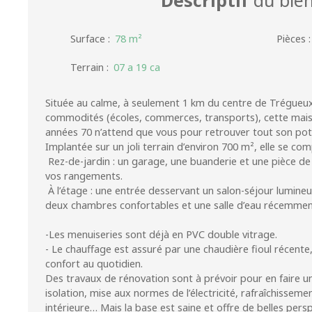
Surface
:
78
m²
Pièces
Terrain
:
07 a 19 ca
Située au calme, à seulement 1 km du centre de Trégueux
commodités (écoles, commerces, transports), cette mais
années 70 n’attend que vous pour retrouver tout son pote
Implantée sur un joli terrain d’environ 700 m², elle se c
Rez-de-jardin : un garage, une buanderie et une pièce d
vos rangements.
À l’étage : une entrée desservant un salon-séjour lumine
deux chambres confortables et une salle d’eau récemmen
-Les menuiseries sont déjà en PVC double vitrage.
- Le chauffage est assuré par une chaudière fioul récente,
confort au quotidien.
Des travaux de rénovation sont à prévoir pour en faire u
isolation, mise aux normes de l’électricité, rafraîchisseme
intérieure… Mais la base est saine et offre de belles persp