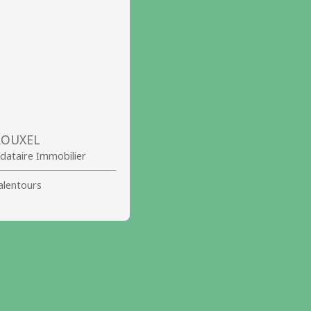
 ROUXEL
ataire Immobilier
 alentours