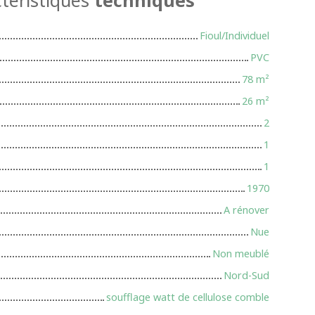
Fioul/Individuel
PVC
78
m²
26
m²
2
1
1
1970
A rénover
Nue
Non meublé
Nord-Sud
soufflage watt de cellulose comble