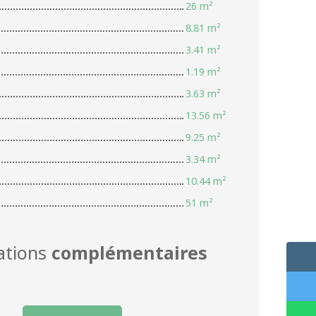
26 m²
8.81 m²
3.41 m²
1.19 m²
3.63 m²
13.56 m²
9.25 m²
3.34 m²
10.44 m²
51 m²
ations
complémentaires