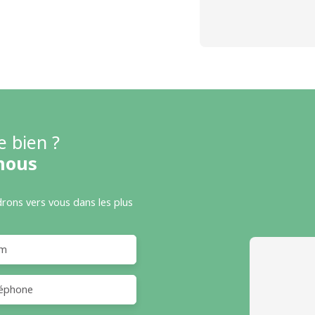
e bien ?
nous
drons vers vous dans les plus
m
éphone