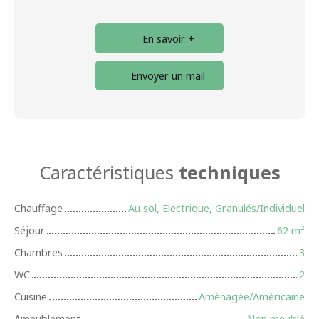
En savoir +
Envoyer un mail
Caractéristiques
techniques
Chauffage
Au sol, Electrique, Granulés/Individuel
Séjour
62
m²
Chambres
3
WC
2
Cuisine
Aménagée/Américaine
Ameublement
Non meublé