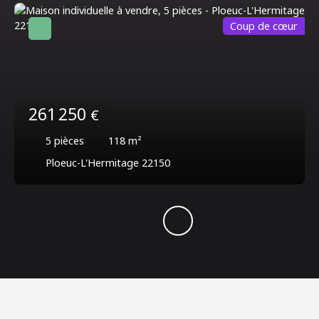
Coup de cœur
261 250
€
5
pièces
118
m²
Ploeuc-L'Hermitage 22150