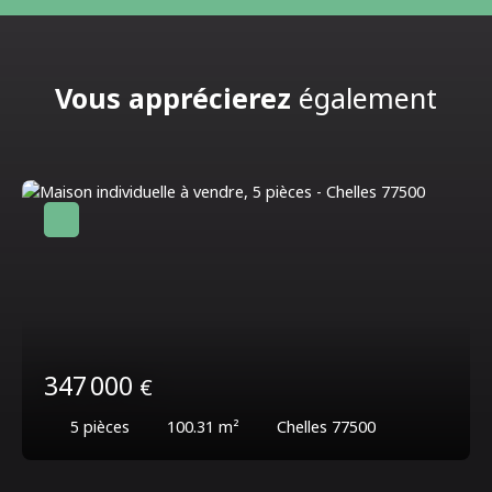
Vous apprécierez
également
347 000
€
5
pièces
100.31
m²
Chelles 77500