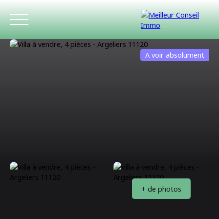
A voir absolument
ACCUEIL
ACHETER
LOUER
ESTIMATIO
+ de photos