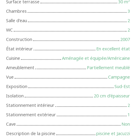
Surface terrasse
30
m²
Chambres
3
Salle d'eau
2
WC
2
Construction
2007
État intérieur
En excellent état
Cuisine
Aménagée et équipée/Américaine
Ameublement
Partiellement meublé
Vue
Campagne
Exposition
Sud-Est
Isolation
20 cm d'épaisseur
Stationnement intérieur
2
Stationnement extérieur
1
Cave
Non
Description de la piscine
piscine et Jacuzzi