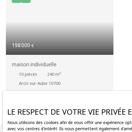
198 000
€
maison individuelle
10
pièces
240
m²
Arcis-sur-Aube 10700
Meilleur conseil immobilier vous propose en
exclusité : une maison familiale de 240 m2 sur
une parcelle arborée de 1 800m2. la maison se
LE RESPECT DE VOTRE VIE PRIVÉE
compose : d’une entrée, un double séjour, une
cuisine aménagée et équipée avec un cellier, six
Nous utilisons des cookies afin de vous offrir une expérience o
chambres, une salle d’eau, une salle de bains,
avec vos centres d'intérêt. Ils nous permettent également d'améli
deux Wc indépendant, un sous sols total