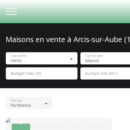
Maisons en vente à Arcis-sur-Aube (
ACCUEIL
Type d'offre
Type de bien
Vente
Maison
Budget max (€)
Surface min (m²)
Trier par
Pertinence