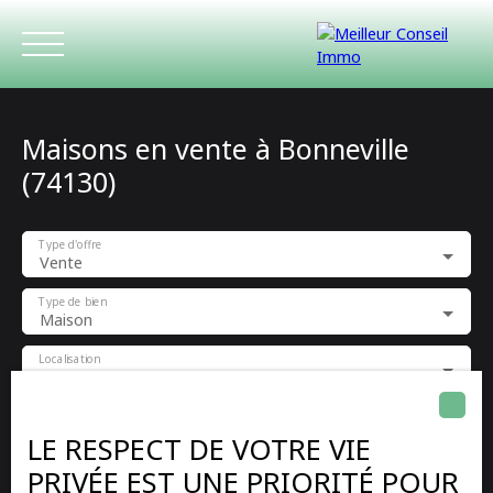
Maisons en vente à Bonneville
(74130)
Type d'offre
Vente
ACCUEIL
ACHETER
LOUER
ESTIMATIO
Type de bien
Maison
Localisation
Bonneville (74130)
Budget max (€)
LE RESPECT DE VOTRE VIE
PRIVÉE EST UNE PRIORITÉ POUR
Surface min (m²)