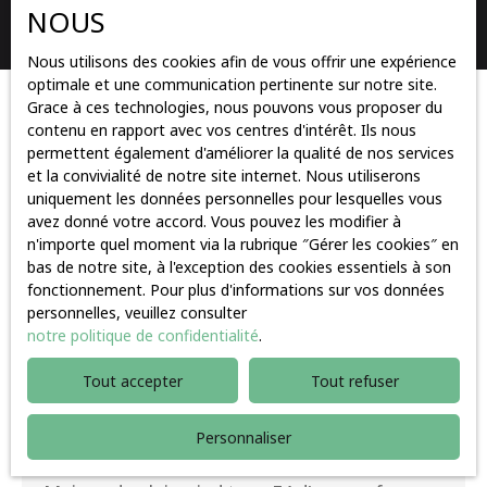
NOUS
Rechercher
Nous utilisons des cookies afin de vous offrir une expérience
optimale et une communication pertinente sur notre site.
Grace à ces technologies, nous pouvons vous proposer du
Trier par
Créer une alerte
contenu en rapport avec vos centres d'intérêt. Ils nous
Pertinence
permettent également d'améliorer la qualité de nos services
et la convivialité de notre site internet. Nous utiliserons
uniquement les données personnelles pour lesquelles vous
Coup de cœur
avez donné votre accord. Vous pouvez les modifier à
n'importe quel moment via la rubrique ″Gérer les cookies″ en
bas de notre site, à l'exception des cookies essentiels à son
fonctionnement. Pour plus d'informations sur vos données
personnelles, veuillez consulter
notre politique de confidentialité
.
Tout accepter
Tout refuser
339 000
€
Personnaliser