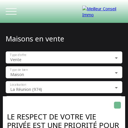
Maisons en vente
Type d'offre
Vente
Type de bien
Maison
ACCUEIL
ACHETER
LOUER
ESTIMATIO
Localisation
La Réunion (974)
Budget max (€)
LE RESPECT DE VOTRE VIE
Surface min (m²)
PRIVÉE EST UNE PRIORITÉ POUR