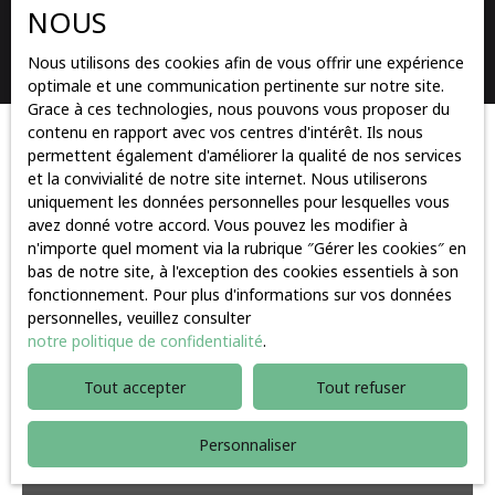
NOUS
Rechercher
Nous utilisons des cookies afin de vous offrir une expérience
optimale et une communication pertinente sur notre site.
Grace à ces technologies, nous pouvons vous proposer du
contenu en rapport avec vos centres d'intérêt. Ils nous
Trier par
permettent également d'améliorer la qualité de nos services
Créer une alerte
Pertinence
et la convivialité de notre site internet. Nous utiliserons
uniquement les données personnelles pour lesquelles vous
avez donné votre accord. Vous pouvez les modifier à
n'importe quel moment via la rubrique ″Gérer les cookies″ en
Idéal 1er achat
bas de notre site, à l'exception des cookies essentiels à son
fonctionnement. Pour plus d'informations sur vos données
personnelles, veuillez consulter
notre politique de confidentialité
.
Tout accepter
Tout refuser
Personnaliser
322 000
€