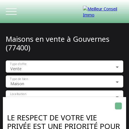
Maisons en vente à Gouvernes
(77400)
Type d'offre
Vente
ACCUEIL
ACHETER
LOUER
ESTIMATIO
Type de bien
Maison
Localisation
Gouvernes (77400)
Budget max (€)
LE RESPECT DE VOTRE VIE
PRIVÉE EST UNE PRIORITÉ POUR
Surface min (m²)