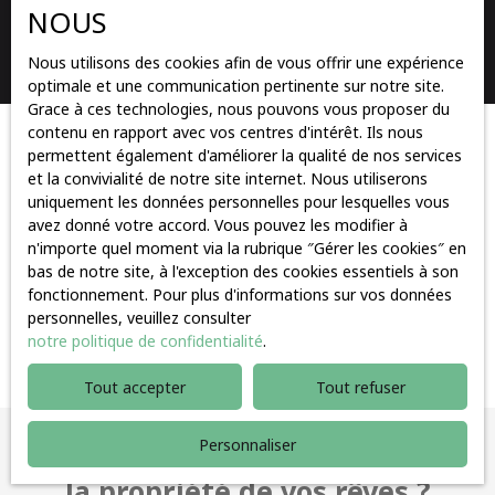
NOUS
Rechercher
Nous utilisons des cookies afin de vous offrir une expérience
optimale et une communication pertinente sur notre site.
Grace à ces technologies, nous pouvons vous proposer du
contenu en rapport avec vos centres d'intérêt. Ils nous
Trier par
permettent également d'améliorer la qualité de nos services
Créer une alerte
Pertinence
et la convivialité de notre site internet. Nous utiliserons
uniquement les données personnelles pour lesquelles vous
avez donné votre accord. Vous pouvez les modifier à
n'importe quel moment via la rubrique ″Gérer les cookies″ en
bas de notre site, à l'exception des cookies essentiels à son
fonctionnement. Pour plus d'informations sur vos données
personnelles, veuillez consulter
Aucun résultat
notre politique de confidentialité
.
Tout accepter
Tout refuser
Personnaliser
Vous ne trouvez pas
la propriété de vos rêves ?