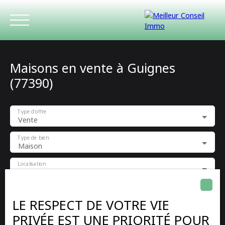
Maisons en vente à Guignes
(77390)
Type d'offre
Vente
ACCUEIL
ACHETER
LOUER
ESTIMATIO
Type de bien
Maison
Localisation
Guignes (77390)
Budget max (€)
LE RESPECT DE VOTRE VIE
PRIVÉE EST UNE PRIORITÉ POUR
Surface min (m²)