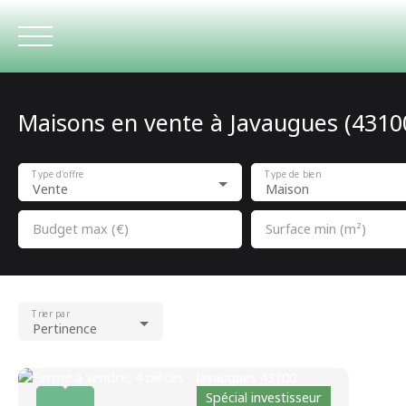
Maisons en vente à Javaugues (4310
ACCUEIL
Type d'offre
Type de bien
Vente
Maison
Budget max (€)
Surface min (m²)
Trier par
Pertinence
Spécial investisseur