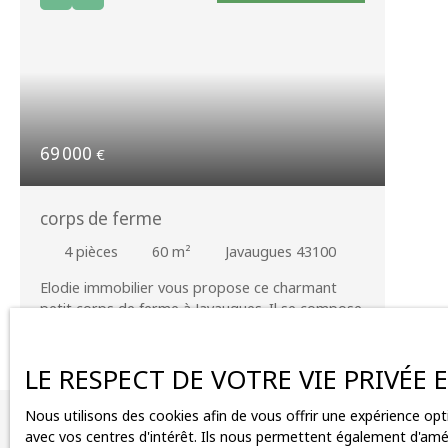
69 000
€
corps de ferme
4
pièces
60
m²
Javaugues 43100
Elodie immobilier vous propose ce charmant
petit corps de ferme à Javaugues. Il se compose
d'une petite maison à entièrement restaurer
d'environ 60 m2 selon vos goûts.
Une entrée , cuisine et salle d'eau avec wc
LE RESPECT DE VOTRE VIE PRIVÉE
au rdc et d'un étage d'environ 30 m2 et au
dessus des combles d'environ 30m2. Au sous sol
Nous utilisons des cookies afin de vous offrir une expérience o
Vous ne trouv
une écurie et une cave où se situe la chaudière à
avec vos centres d'intérêt. Ils nous permettent également d'améli