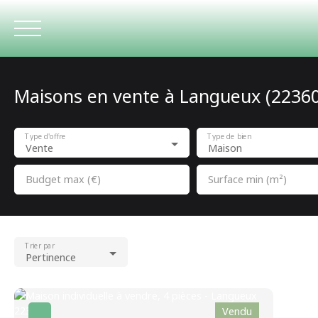
Maisons en vente à Langueux (22360
ACCUEIL
Type d'offre
Type de bien
Vente
Maison
Budget max (€)
Surface min (m²)
Trier par
Pertinence
Vendu