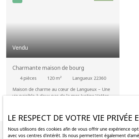
Vendu
Charmante maison de bourg
4
pièces
120
m²
Langueux 22360
Maison de charme au cœur de Langueux – Une
vie paisible à deux pas de la mer Justine Vetter,
votre agent mandataire, vous ouvre les portes
de cette maison de bourg pleine de charme,
nichée dans un environnement convivial et
LE RESPECT DE VOTRE VIE PRIVÉE
vivant, au centre de Langueux, à seulement
quelques mètres des commerces. Dès l’entrée,
Nous utilisons des cookies afin de vous offrir une expérience o
Vous ne trouv
laissez-vous séduire par une belle pièce de vie
avec vos centres d'intérêt. Ils nous permettent également d'améli