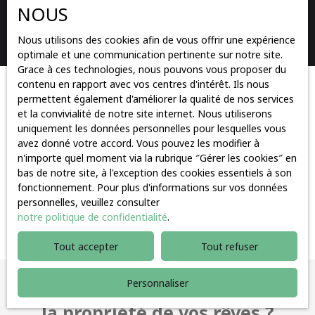
NOUS
Rechercher
Nous utilisons des cookies afin de vous offrir une expérience
optimale et une communication pertinente sur notre site.
Grace à ces technologies, nous pouvons vous proposer du
contenu en rapport avec vos centres d'intérêt. Ils nous
Trier par
permettent également d'améliorer la qualité de nos services
Créer une alerte
Pertinence
et la convivialité de notre site internet. Nous utiliserons
uniquement les données personnelles pour lesquelles vous
avez donné votre accord. Vous pouvez les modifier à
n'importe quel moment via la rubrique ″Gérer les cookies″ en
bas de notre site, à l'exception des cookies essentiels à son
fonctionnement. Pour plus d'informations sur vos données
personnelles, veuillez consulter
Aucun résultat
notre politique de confidentialité
.
Tout accepter
Tout refuser
Personnaliser
Vous ne trouvez pas
la propriété de vos rêves ?