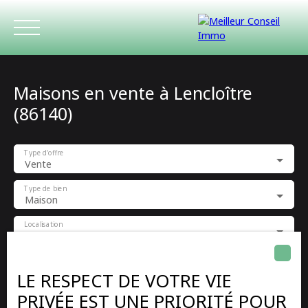
Maisons en vente à Lencloître
(86140)
Type d'offre
Vente
ACCUEIL
ACHETER
LOUER
ESTIMATIO
Type de bien
Maison
Localisation
Lencloître (86140)
Budget max (€)
LE RESPECT DE VOTRE VIE
PRIVÉE EST UNE PRIORITÉ POUR
Surface min (m²)