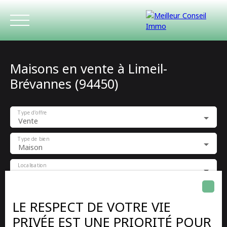
Maisons en vente à Limeil-
Brévannes (94450)
Type d'offre
Vente
ACCUEIL
ACHETER
LOUER
ESTIMATIO
Type de bien
Maison
Localisation
Limeil-Brévannes (94450)
Budget max (€)
LE RESPECT DE VOTRE VIE
PRIVÉE EST UNE PRIORITÉ POUR
Surface min (m²)