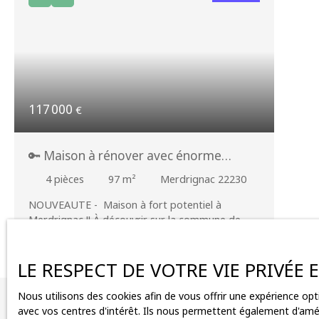
117 000
€
🔑 Maison à rénover avec énorme
potentiel + jardin à Merdrignac !
4
pièces
97
m²
Merdrignac 22230
NOUVEAUTE - Maison à fort potentiel à
Merdrignac !! À découvrir sur la commune de
Merdrignac, Delphine Sinteff est ravie de vous
présenter cette charmante maison offrant un
beau potentiel, idéale pour une résidence
LE RESPECT DE VOTRE VIE PRIVÉE
principale ou un projet d'investissement !!! Au
rez-de-chaussée, vous serez séduit par une
Nous utilisons des cookies afin de vous offrir une expérience o
Vous ne trouv
agréable pièce de vie composée d'une cuisine
avec vos centres d'intérêt. Ils nous permettent également d'améli