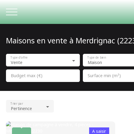
Maisons en vente à Merdrignac (222
ACCUEIL
Type d'offre
Type de bien
Vente
Maison
Budget max (€)
Surface min (m²)
Trier par
Pertinence
A saisir