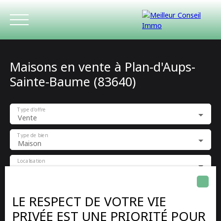
Maisons en vente à Plan-d'Aups-
Sainte-Baume (83640)
Type d'offre
Vente
ACCUEIL
ACHETER
LOUER
ESTIMATIO
Type de bien
Maison
Localisation
Plan-d'Aups-Sainte-Baume (83640)
Budget max (€)
LE RESPECT DE VOTRE VIE
PRIVÉE EST UNE PRIORITÉ POUR
Surface min (m²)