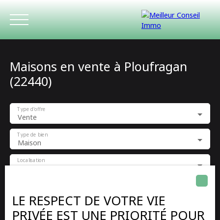
Maisons en vente à Ploufragan
(22440)
Type d'offre
Vente
ACCUEIL
ACHETER
LOUER
ESTIMATIO
Type de bien
Maison
Localisation
Ploufragan (22440)
Budget max (€)
LE RESPECT DE VOTRE VIE
PRIVÉE EST UNE PRIORITÉ POUR
Surface min (m²)