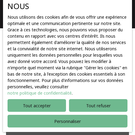
NOUS
Rechercher
Nous utilisons des cookies afin de vous offrir une expérience
optimale et une communication pertinente sur notre site.
Grace à ces technologies, nous pouvons vous proposer du
contenu en rapport avec vos centres d'intérêt. Ils nous
Trier par
permettent également d'améliorer la qualité de nos services
Créer une alerte
Pertinence
et la convivialité de notre site internet. Nous utiliserons
uniquement les données personnelles pour lesquelles vous
avez donné votre accord. Vous pouvez les modifier à
n'importe quel moment via la rubrique ″Gérer les cookies″ en
Baisse de prix
bas de notre site, à l'exception des cookies essentiels à son
fonctionnement. Pour plus d'informations sur vos données
personnelles, veuillez consulter
notre politique de confidentialité
.
Tout accepter
Tout refuser
Personnaliser
228 500
€