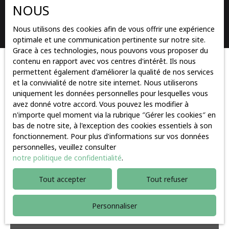
NOUS
Rechercher
Nous utilisons des cookies afin de vous offrir une expérience
optimale et une communication pertinente sur notre site.
Grace à ces technologies, nous pouvons vous proposer du
contenu en rapport avec vos centres d'intérêt. Ils nous
Trier par
permettent également d'améliorer la qualité de nos services
Créer une alerte
Pertinence
et la convivialité de notre site internet. Nous utiliserons
uniquement les données personnelles pour lesquelles vous
avez donné votre accord. Vous pouvez les modifier à
n'importe quel moment via la rubrique ″Gérer les cookies″ en
Baisse de prix
bas de notre site, à l'exception des cookies essentiels à son
fonctionnement. Pour plus d'informations sur vos données
personnelles, veuillez consulter
notre politique de confidentialité
.
Tout accepter
Tout refuser
Personnaliser
120 000
€