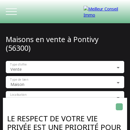
Maisons en vente à Pontivy
(56300)
Type d'offre
Vente
ACCUEIL
ACHETER
LOUER
ESTIMATIO
Type de bien
Maison
Localisation
Pontivy (56300)
Budget max (€)
LE RESPECT DE VOTRE VIE
PRIVÉE EST UNE PRIORITÉ POUR
Surface min (m²)