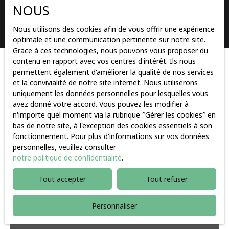
NOUS
Rechercher
Nous utilisons des cookies afin de vous offrir une expérience
optimale et une communication pertinente sur notre site.
Grace à ces technologies, nous pouvons vous proposer du
contenu en rapport avec vos centres d'intérêt. Ils nous
Trier par
permettent également d'améliorer la qualité de nos services
Créer une alerte
Pertinence
et la convivialité de notre site internet. Nous utiliserons
uniquement les données personnelles pour lesquelles vous
avez donné votre accord. Vous pouvez les modifier à
n'importe quel moment via la rubrique ″Gérer les cookies″ en
Baisse de prix
bas de notre site, à l'exception des cookies essentiels à son
fonctionnement. Pour plus d'informations sur vos données
personnelles, veuillez consulter
notre politique de confidentialité
.
Tout accepter
Tout refuser
Personnaliser
530 000
€