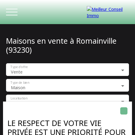
Maisons en vente à Romainville
(93230)
Type d'offre
Vente
ACCUEIL
ACHETER
LOUER
ESTIMATIO
Type de bien
Maison
Localisation
Romainville (93230)
Budget max (€)
LE RESPECT DE VOTRE VIE
PRIVÉE EST UNE PRIORITÉ POUR
Surface min (m²)